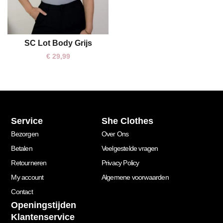
SC Lot Body Grijs
S
M
L
€
29,99
Service
She Clothes
Bezorgen
Over Ons
Betalen
Veelgestelde vragen
Retourneren
Privacy Policy
My account
Algemene voorwaarden
Contact
Openingstijden
Klantenservice