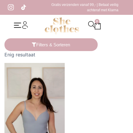
Gratis verzenden vanaf 99,- | Betaal veilig
achteraf met Klarna
0
Home
/ Producten getagged “grijze top”
Filters & Sorteren
Enig resultaat