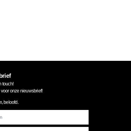
rief
n touch!
in voor onze nieuwsbrief!
, beloofd.
er