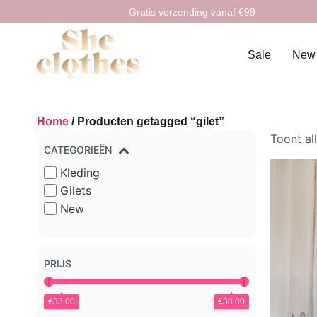
Gratis verzending vanaf €99
Sale
New
Home
/ Producten getagged “gilet”
Toont al
CATEGORIEËN
Kleding
Gilets
New
PRIJS
€33.00
€38.00