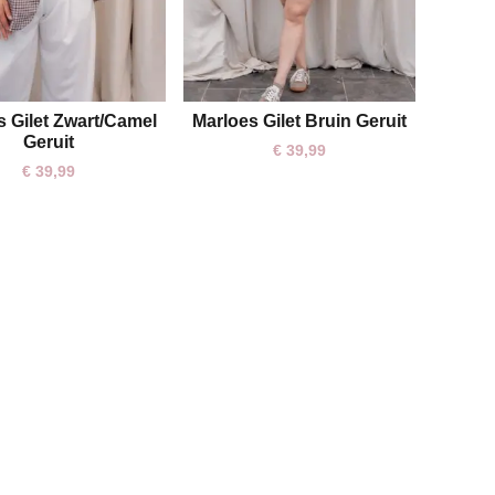
s Gilet Zwart/Camel
Marloes Gilet Bruin Geruit
One size
One size
Geruit
€
39,99
€
39,99