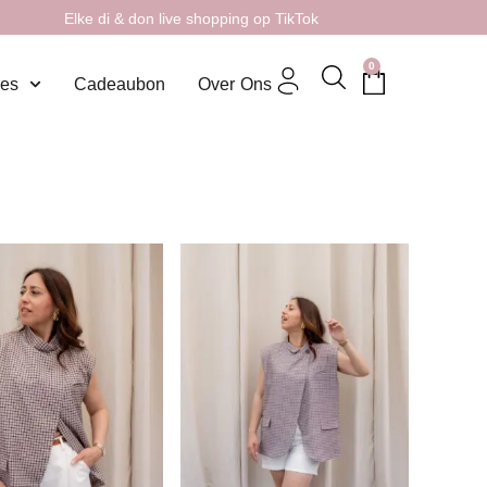
Elke di & don live shopping op TikTok
0
res
Cadeaubon
Over Ons