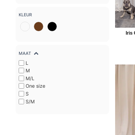
KLEUR
Iris
MAAT
L
M
M/L
One size
S
S/M