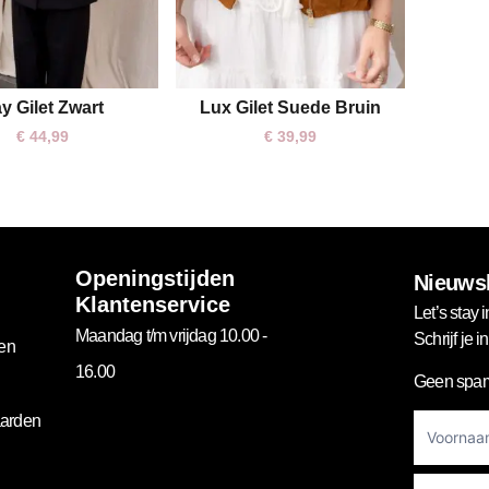
y Gilet Zwart
Lux Gilet Suede Bruin
S/M
M/L
M
L
€
44,99
€
39,99
Openingstijden
Nieuwsb
Klantenservice
Let’s stay i
Maandag t/m vrijdag 10.00 -
Schrijf je 
gen
16.00
Geen spam
Footer
arden
Newslett