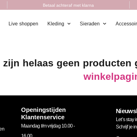
Betaal achteraf met klarna
Live shoppen
Kleding
Sieraden
Accessoi
 zijn helaas geen producten
winkelpagi
Openingstijden
Nieuwsb
Klantenservice
Let’s stay i
Maandag t/m vrijdag 10.00 -
Schrijf je 
gen
16.00