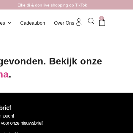
Elke di & don live shopping op TikTok
0
res
Cadeaubon
Over Ons
 gevonden. Bekijk onze
na
.
rief
n touch!
in voor onze nieuwsbrief!