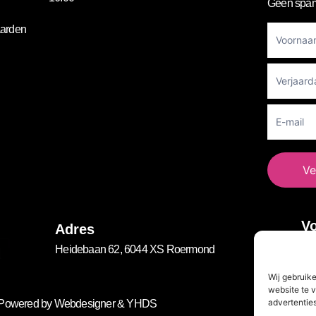
Geen spam
Footer
arden
Newslett
Ve
Vo
Adres
Heidebaan 62, 6044 XS Roermond
Wij gebruik
website te v
advertenties
. Powered by
Webdesigner
&
YHDS