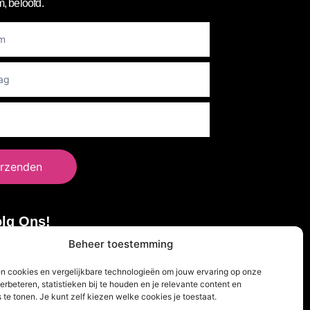
, beloofd.
er
rzenden
lg Ons!
Beheer toestemming
en cookies en vergelijkbare technologieën om jouw ervaring op onze
erbeteren, statistieken bij te houden en je relevante content en
 te tonen. Je kunt zelf kiezen welke cookies je toestaat.