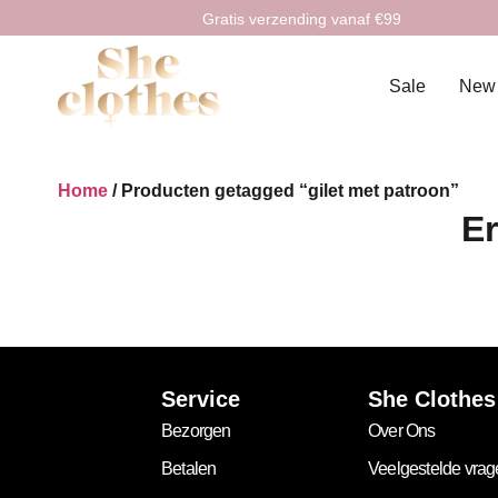
Gratis verzending vanaf €99
Sale
New
Home
/ Producten getagged “gilet met patroon”
Er
Service
She Clothes
Bezorgen
Over Ons
Betalen
Veelgestelde vra