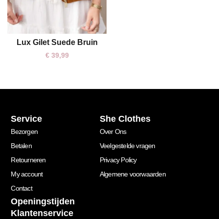
Lux Gilet Suede Bruin
M
L
€
39,99
Service
She Clothes
Bezorgen
Over Ons
Betalen
Veelgestelde vragen
Retourneren
Privacy Policy
My account
Algemene voorwaarden
Contact
Openingstijden
Klantenservice