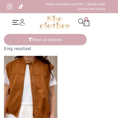
Gratis verzenden vanaf 99,- | Betaal veilig
achteraf met Klarna
0
Home
/ Producten getagged “gilet creme”
Filters & Sorteren
Enig resultaat