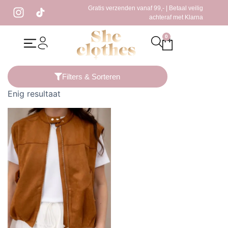
Gratis verzenden vanaf 99,- | Betaal veilig
achteraf met Klarna
0
Home
/ Producten getagged “gilet bruin”
Filters & Sorteren
Enig resultaat