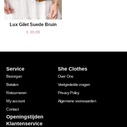
Lux Gilet Suede Bruin
M
L
€
39,99
Service
She Clothes
Bezorgen
Over Ons
Betalen
Veelgestelde vragen
Retourneren
Privacy Policy
My account
Algemene voorwaarden
Contact
Openingstijden
Klantenservice