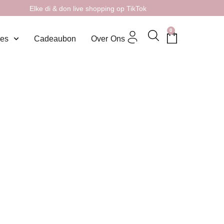
Elke di & don live shopping op TikTok
0
res
Cadeaubon
Over Ons