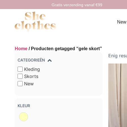
Gratis verzending vanaf €99
New
Home
/ Producten getagged “gele skort”
Enig res
CATEGORIEËN
Kleding
Skorts
New
KLEUR