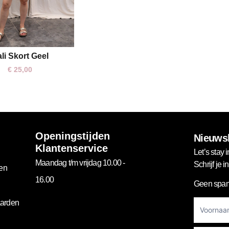
li Skort Geel
One size
€
25,00
Openingstijden
Nieuwsb
Klantenservice
Let’s stay i
Maandag t/m vrijdag 10.00 -
Schrijf je 
gen
16.00
Geen spam
Footer
arden
Newslett