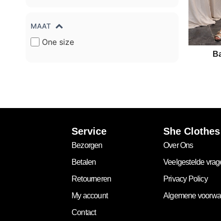
MAAT
One size
Ba
Service
She Clothes
Bezorgen
Over Ons
Betalen
Veelgestelde vra
Retourneren
Privacy Policy
My account
Algemene voorwa
Contact