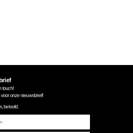
rief
n touch!
in voor onze nieuwsbrief!
, beloofd.
er