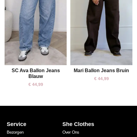
SC Ava Ballon Jeans
Mari Ballon Jeans Bruin
XS
L
XL
Blauw
€
44,99
€
44,99
Service
She Clothes
Bezorgen
Over Ons