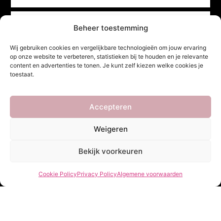
Beheer toestemming
Wij gebruiken cookies en vergelijkbare technologieën om jouw ervaring
Verzenden
op onze website te verbeteren, statistieken bij te houden en je relevante
content en advertenties te tonen. Je kunt zelf kiezen welke cookies je
toestaat.
She Clothes
Accepteren
Weigeren
Adres
Heidebaan 62, 6044 XS Roermond
Bekijk voorkeuren
Volg Ons!
Cookie Policy
Privacy Policy
Algemene voorwaarden
Copyright ©
She Clothes
. Alle rechten voorbehouden. Powered by
Webdesigner
&
YHDS