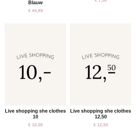
€
7,50
Blauw
€
44,99
Live shopping she clothes
Live shopping she clothes
One size
One size
10
12,50
€
10,00
€
12,50