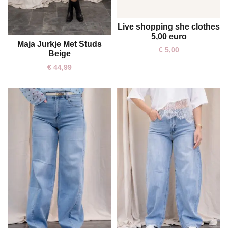
Live shopping she clothes
One size
5,00 euro
Maja Jurkje Met Studs
XS
S
XL
€
5,00
Beige
€
44,99