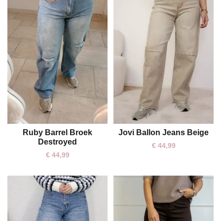
Ruby Barrel Broek
Jovi Ballon Jeans Beige
XS
S
M
L
L
XL
Destroyed
€
44,99
€
44,99