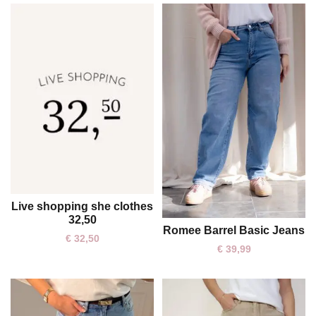
Live shopping she clothes
One size
32,50
Romee Barrel Basic Jeans
S
M
L
XL
€
32,50
€
39,99