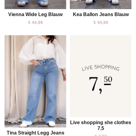
Vienna Wide Leg Blauw
Kea Ballon Jeans Blauw
S
M
L
XL
S
M
L
XL
€
44,99
€
44,99
Live shopping she clothes
One size
7,5
Tina Straight Legg Jeans
S
L
XL