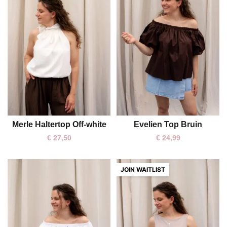
Merle Haltertop Off-white
Evelien Top Bruin
S
M
L
One size
€
27,50
€
24,99