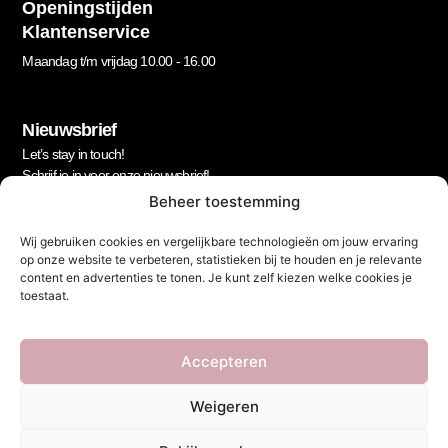
Openingstijden
Klantenservice
Maandag t/m vrijdag 10.00 - 16.00
Nieuwsbrief
Let’s stay in touch!
Schrijf je in voor onze nieuwsbrief!
Beheer toestemming
Geen spam, beloofd.
Wij gebruiken cookies en vergelijkbare technologieën om jouw ervaring
Footer
op onze website te verbeteren, statistieken bij te houden en je relevante
Newsletter
content en advertenties te tonen. Je kunt zelf kiezen welke cookies je
toestaat.
Accepteren
Weigeren
Verzenden