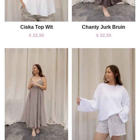
Ciska Top Wit
Chanty Jurk Bruin
One size
One size
€
22,50
€
32,50