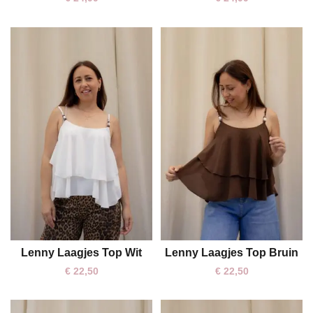
Lenny Laagjes Top Wit
Lenny Laagjes Top Bruin
One size
One size
€
22,50
€
22,50