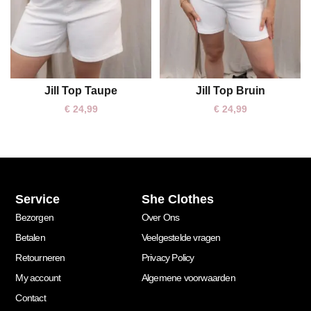
Jill Top Taupe
Jill Top Bruin
One size
One size
€
24,99
€
24,99
Service
She Clothes
Bezorgen
Over Ons
Betalen
Veelgestelde vragen
Retourneren
Privacy Policy
My account
Algemene voorwaarden
Contact