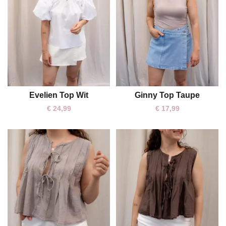
Evelien Top Wit
Ginny Top Taupe
One size
€
24,99
€
17,99