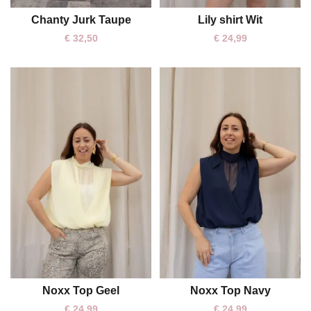
Chanty Jurk Taupe
Lily shirt Wit
One size
One size
€
32,50
€
24,99
Noxx Top Geel
Noxx Top Navy
One size
One size
€
24,99
€
24,99