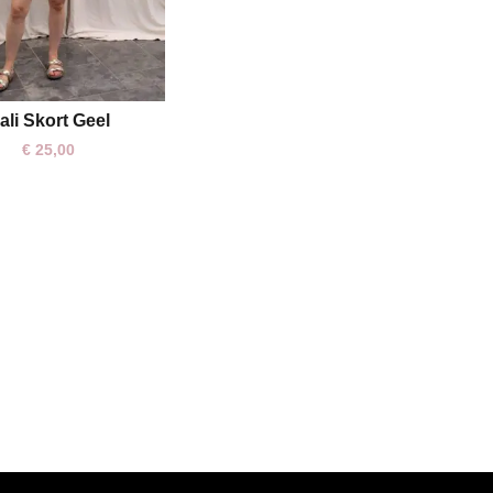
ali Skort Geel
One size
€
25,00