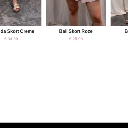
Bali Skort Roze
B
nda Skort Creme
One size
S
€
25,00
€
34,99