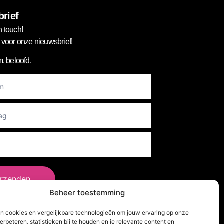
rief
n touch!
in voor onze nieuwsbrief!
, beloofd.
er
rzenden
Beheer toestemming
en cookies en vergelijkbare technologieën om jouw ervaring op onze
lg Ons!
erbeteren, statistieken bij te houden en je relevante content en