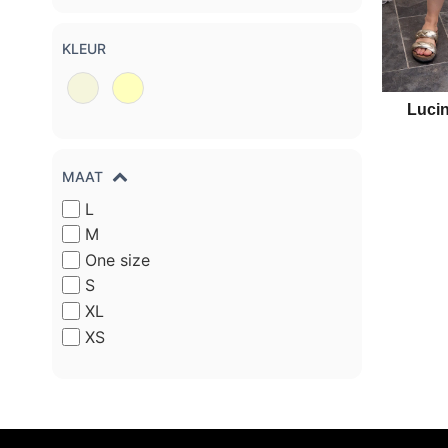
KLEUR
Luci
MAAT
L
M
One size
S
XL
XS