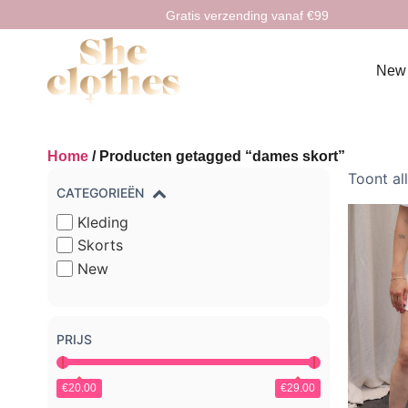
Gratis verzending vanaf €99
New
Home
/ Producten getagged “dames skort”
Toont al
CATEGORIEËN
Kleding
Skorts
New
PRIJS
€20.00
€29.00