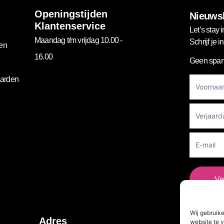
Openingstijden
Nieuwsb
Klantenservice
Let’s stay i
Maandag t/m vrijdag 10.00 -
Schrijf je 
gen
16.00
Geen spam
Footer
arden
Newslett
Ve
Wij gebruik
Vo
Adres
website te v