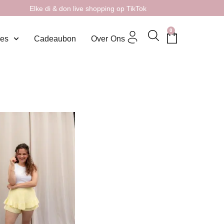
Elke di & don live shopping op TikTok
0
res
Cadeaubon
Over Ons