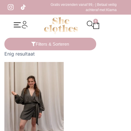
Gratis verzenden vanaf 99,- | Betaal veilig
achteraf met Klarna
0
Home
/ Producten getagged “dames playsuit”
Filters & Sorteren
Enig resultaat