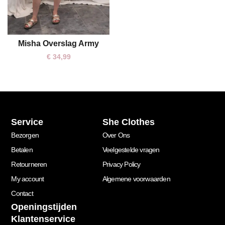
Misha Overslag Army
One size
€
34,99
Service
She Clothes
Bezorgen
Over Ons
Betalen
Veelgestelde vragen
Retourneren
Privacy Policy
My account
Algemene voorwaarden
Contact
Openingstijden
Klantenservice