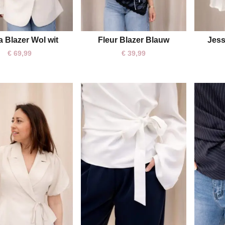
a Blazer Wol wit
Fleur Blazer Blauw
Jess
S/M
M/L
S
L
€
69,99
€
39,99