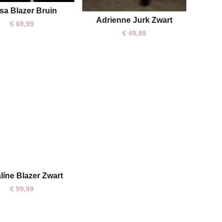
sa Blazer Bruin
S/M
M/L
Adrienne Jurk Zwart
L
€
69,99
€
49,99