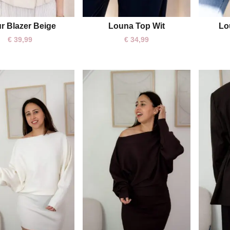
ur Blazer Beige
Louna Top Wit
Lo
S
M
L
M
L
€
39,99
€
34,99