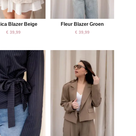
ica Blazer Beige
Fleur Blazer Groen
One size
S
M
L
€
39,99
€
39,99