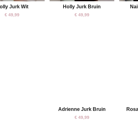
olly Jurk Wit
Holly Jurk Bruin
Nai
S/M
M/L
S/M
M/L
€
49,99
€
49,99