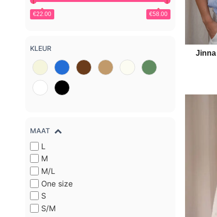
€22.00
€58.00
KLEUR
Jinna
MAAT
L
M
M/L
One size
S
S/M