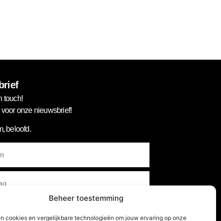
líne Blazer Zwart
S/M
M/L
€
59,99
rief
n touch!
in voor onze nieuwsbrief!
, beloofd.
er
Beheer toestemming
en cookies en vergelijkbare technologieën om jouw ervaring op onze