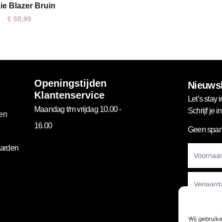
Adrienne Jurk Bruin
Rosa
ie Blazer Bruin
S
M
L
M/L
€
49,99
€
59,99
Openingstijden
Nieuwsb
Klantenservice
Let’s stay i
Maandag t/m vrijdag 10.00 -
Schrijf je 
gen
16.00
Geen spam
Footer
arden
Newslett
Wij gebruik