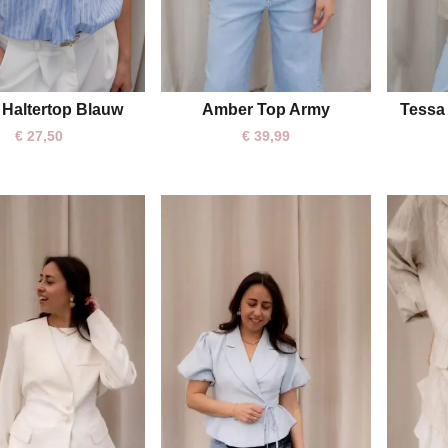
Amber Top Army
Tessa
 Haltertop Blauw
M
S
M
L
€
39,99
€
27,50