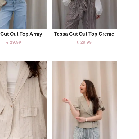
 Cut Out Top Army
Tessa Cut Out Top Creme
S
M
L
S
M
L
€
29,99
€
29,99