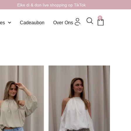
Elke di & don live shopping op TikTok
0
res
Cadeaubon
Over Ons