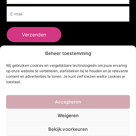
Verzenden
Beheer toestemming
She Clothes
Wij gebruiken cookies en vergelijkbare technologieën om jouw ervaring
op onze website te verbeteren, statistieken bij te houden en je relevante
content en advertenties te tonen. Je kunt zelf kiezen welke cookies je
toestaat.
Adres
Heidebaan 62, 6044 XS Roermond
Volg Ons!
Accepteren
Weigeren
Copyright ©
She Clothes
. Alle rechten voorbehouden. Powered by
Bekijk voorkeuren
Webdesigner
&
YHDS