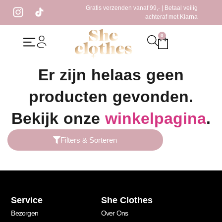
Gratis verzenden vanaf 99,- | Betaal veilig
achteraf met Klarna
0
Home
/ Producten getagged “crème jurk”
Er zijn helaas geen
producten gevonden.
Bekijk onze
winkelpagina
.
Filters & Sorteren
Service
She Clothes
Bezorgen
Over Ons