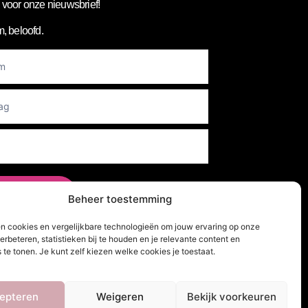
in voor onze nieuwsbrief!
, beloofd.
er
rzenden
Beheer toestemming
en cookies en vergelijkbare technologieën om jouw ervaring op onze
erbeteren, statistieken bij te houden en je relevante content en
lg Ons!
 te tonen. Je kunt zelf kiezen welke cookies je toestaat.
epteren
Weigeren
Bekijk voorkeuren