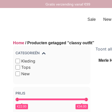
Gratis verzending vanaf €99
Sale
New
Home
/ Producten getagged “classy outfit”
Toont al
CATEGORIEËN
Merle H
Kleding
Tops
New
PRIJS
€22.00
€34.00