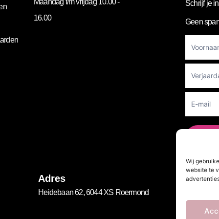
Maandag t/m vrijdag 10.00 -
Schrijf je 
gen
16.00
Geen spam
Footer
arden
Newslett
Ve
Wij gebruik
website te v
Vo
Adres
advertenties
Heidebaan 62, 6044 XS Roermond
Acc