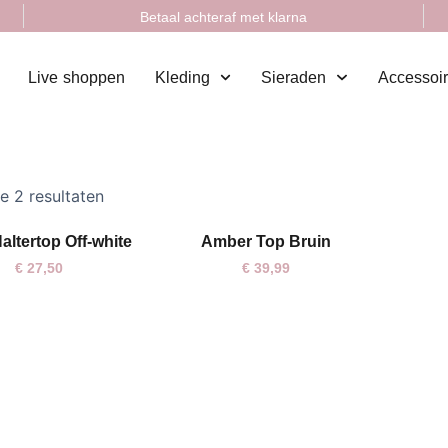
Betaal achteraf met klarna
Live shoppen
Kleding
Sieraden
Accessoi
le 2 resultaten
altertop Off-white
Amber Top Bruin
S
M
L
M
L
€
27,50
€
39,99