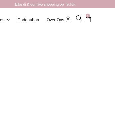
Elke di & don live shopping op TikTok
0
res
Cadeaubon
Over Ons