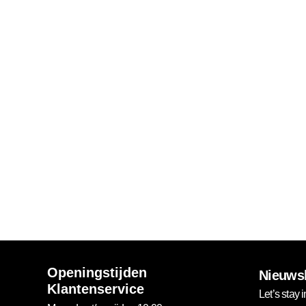
Openingstijden
Nieuwsb
Klantenservice
Let’s stay i