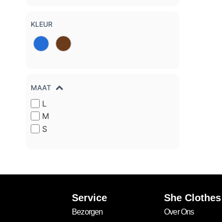
KLEUR
MAAT
L
M
S
Service
She Clothes
Bezorgen
Over Ons