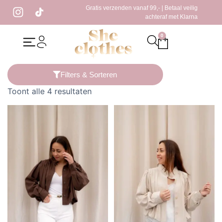
Gratis verzenden vanaf 99,- | Betaal veilig
achteraf met Klarna
0
Home
/ Producten getagged “cargo jas”
Filters & Sorteren
Toont alle 4 resultaten