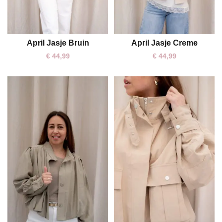
April Jasje Bruin
April Jasje Creme
S/M
M/L
S/M
M/L
€
44,99
€
44,99