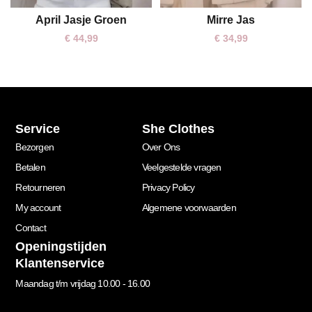
April Jasje Groen
Mirre Jas
S/M
M/L
S/M
€
44,99
€
34,99
Service
She Clothes
Bezorgen
Over Ons
Betalen
Veelgestelde vragen
Retourneren
Privacy Policy
My account
Algemene voorwaarden
Contact
Openingstijden
Klantenservice
Maandag t/m vrijdag 10.00 - 16.00