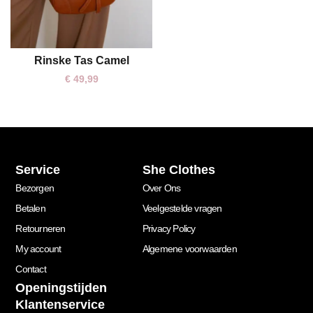
Rinske Tas Camel
One size
€
49,99
Service
She Clothes
Bezorgen
Over Ons
Betalen
Veelgestelde vragen
Retourneren
Privacy Policy
My account
Algemene voorwaarden
Contact
Openingstijden
Klantenservice