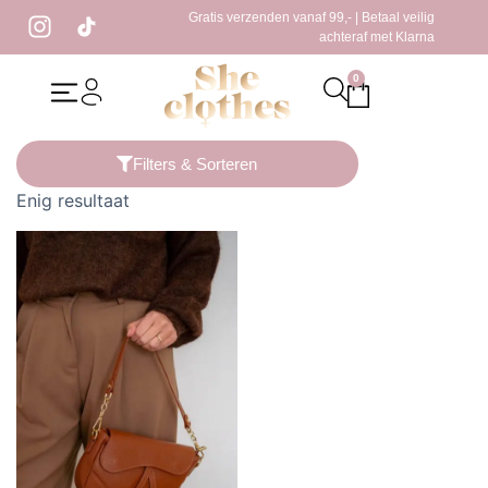
Gratis verzenden vanaf 99,- | Betaal veilig
achteraf met Klarna
0
Home
/ Producten getagged “camel tas”
Filters & Sorteren
Enig resultaat