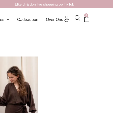
Elke di & don live shopping op TikTok
0
res
Cadeaubon
Over Ons