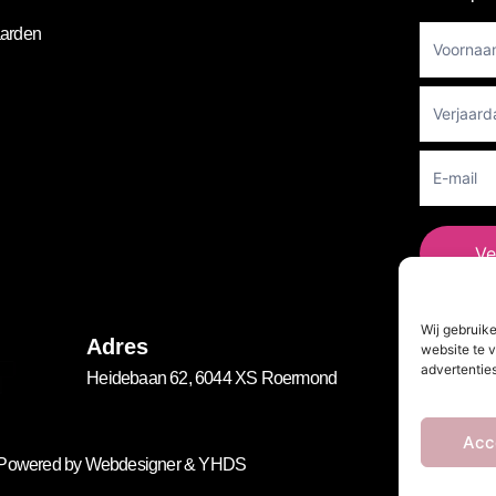
Footer
arden
Newslett
Ve
Wij gebruik
Vo
Adres
website te v
advertenties
Heidebaan 62, 6044 XS Roermond
Acc
. Powered by
Webdesigner
&
YHDS