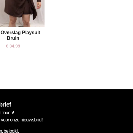
 Overslag Playsuit
One size
Bruin
€
34,99
rief
n touch!
in voor onze nieuwsbrief!
, beloofd.