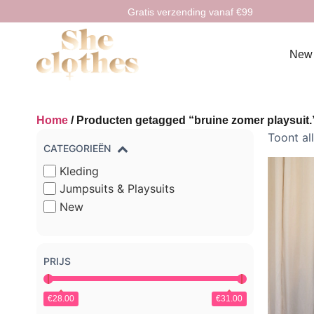
Gratis verzending vanaf €99
New
Home
/ Producten getagged “bruine zomer playsuit.
Toont al
CATEGORIEËN
Kleding
Jumpsuits & Playsuits
New
PRIJS
€28.00
€31.00