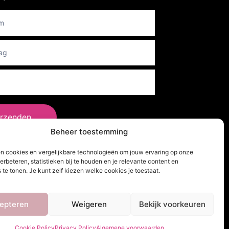
er
rzenden
Beheer toestemming
en cookies en vergelijkbare technologieën om jouw ervaring op onze
lg Ons!
erbeteren, statistieken bij te houden en je relevante content en
 te tonen. Je kunt zelf kiezen welke cookies je toestaat.
epteren
Weigeren
Bekijk voorkeuren
Cookie Policy
Privacy Policy
Algemene voorwaarden