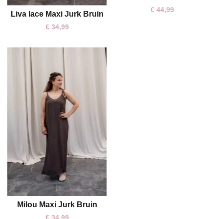
€
44,99
Liva lace Maxi Jurk Bruin
One size
€
34,99
Milou Maxi Jurk Bruin
One size
€
34,99