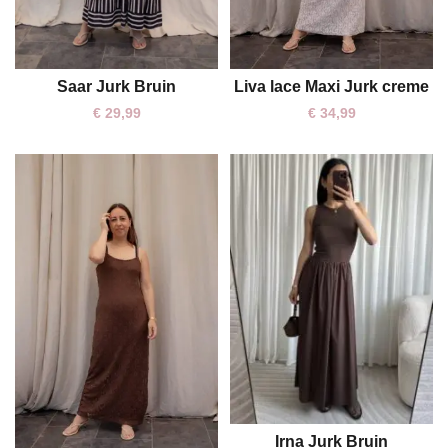
Saar Jurk Bruin
Liva lace Maxi Jurk creme
One size
One size
€
29,99
€
34,99
Irna Jurk Bruin
M
L