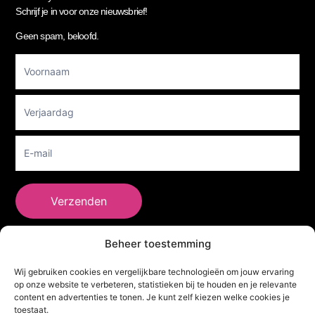
Schrijf je in voor onze nieuwsbrief!
Geen spam, beloofd.
Footer
Newsletter
Verzenden
Beheer toestemming
She Clothes
Wij gebruiken cookies en vergelijkbare technologieën om jouw ervaring
op onze website te verbeteren, statistieken bij te houden en je relevante
content en advertenties te tonen. Je kunt zelf kiezen welke cookies je
toestaat.
Adres