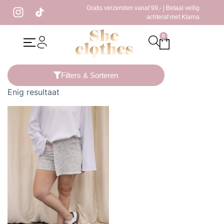
Gratis verzenden vanaf 99,- | Betaal veilig
achteraf met Klarna
0
Home
/ Producten getagged “broekrok zwart”
Filters & Sorteren
Enig resultaat