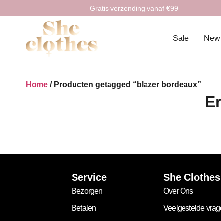
Gratis verzending vanaf €99
Sale
New
Home
/ Producten getagged “blazer bordeaux”
Er
Service
She Clothes
Bezorgen
Over Ons
Betalen
Veelgestelde vra