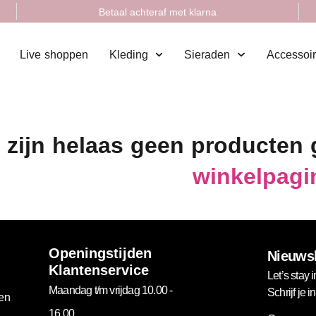
Betaal achteraf met klarna
Live shoppen
Kleding
Sieraden
Accessoi
 zijn helaas geen producten
winkelpagi
Openingstijden
Nieuwsb
Klantenservice
Let’s stay i
Maandag t/m vrijdag 10.00 -
Schrijf je 
gen
16.00