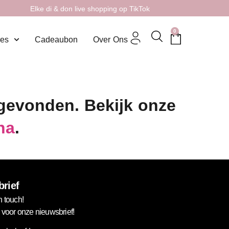
Elke di & don live shopping op TikTok
0
res
Cadeaubon
Over Ons
 gevonden. Bekijk onze
na
.
rief
n touch!
in voor onze nieuwsbrief!