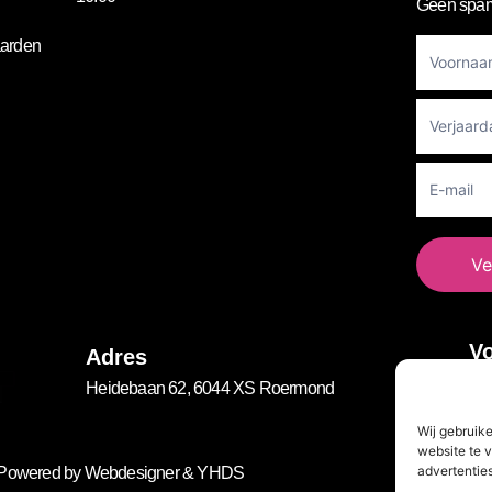
Geen spam
Footer
arden
Newslett
Ve
Vo
Adres
Heidebaan 62, 6044 XS Roermond
Wij gebruik
website te v
advertenties
. Powered by
Webdesigner
&
YHDS