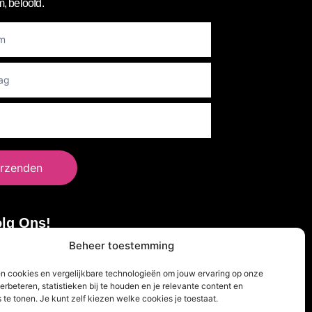
, beloofd.
er
rzenden
lg Ons!
Beheer toestemming
en cookies en vergelijkbare technologieën om jouw ervaring op onze
erbeteren, statistieken bij te houden en je relevante content en
 te tonen. Je kunt zelf kiezen welke cookies je toestaat.