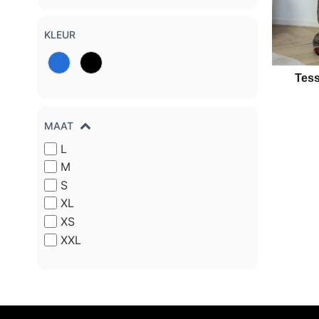
KLEUR
Tess
MAAT
L
M
S
XL
XS
XXL