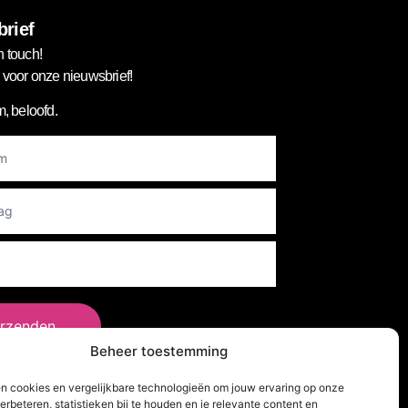
rief
n touch!
in voor onze nieuwsbrief!
, beloofd.
er
rzenden
Beheer toestemming
en cookies en vergelijkbare technologieën om jouw ervaring op onze
lg Ons!
erbeteren, statistieken bij te houden en je relevante content en