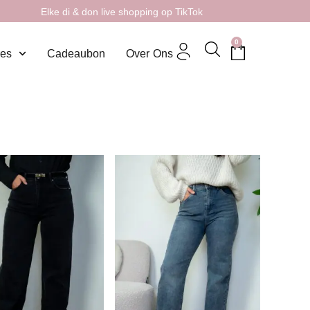
Elke di & don live shopping op TikTok
0
res
Cadeaubon
Over Ons