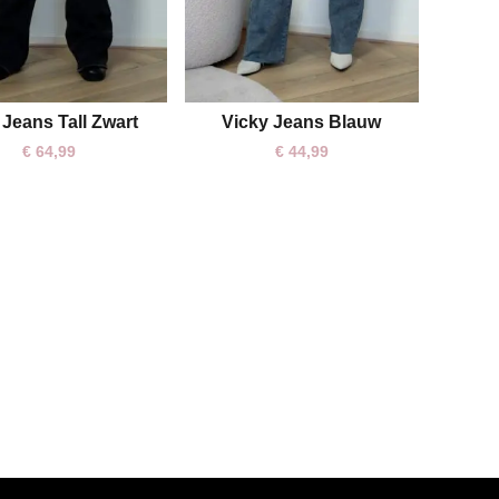
 Jeans Tall Zwart
Vicky Jeans Blauw
XS
S
M
L
M
L
XL
€
64,99
€
44,99