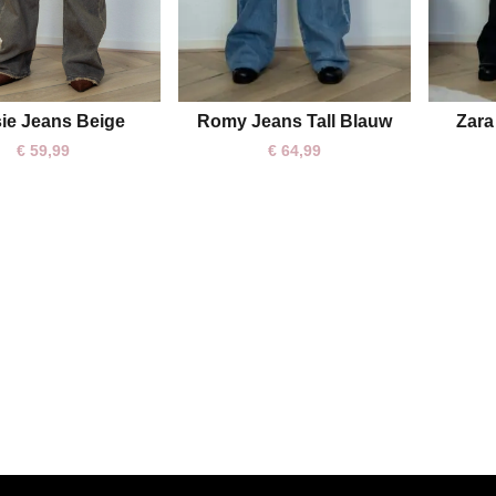
Romy Jeans Tall Blauw
Zara
ie Jeans Beige
XS
S
M
L
XL
XS
S
M
L
XL
€
64,99
€
59,99