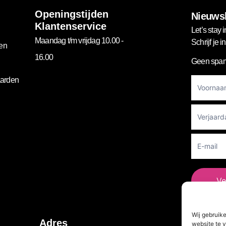
Openingstijden
Nieuwsb
Klantenservice
Let’s stay i
Maandag t/m vrijdag 10.00 -
Schrijf je 
gen
16.00
Geen spam
Footer
arden
Newslett
Ve
Wij gebruik
Vo
Adres
website te v