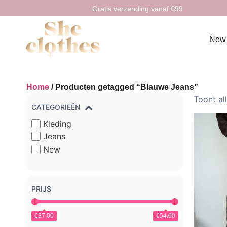
Gratis verzending vanaf €99
New
Home
/ Producten getagged “Blauwe Jeans”
Toont al
CATEGORIEËN
Kleding
Jeans
New
PRIJS
€37.00
€54.00