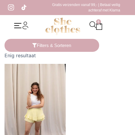
Gratis verzenden vanaf 99,- | Betaal veilig
achteraf met Klarna
0
Home
/ Producten getagged “Bali set”
Filters & Sorteren
Enig resultaat