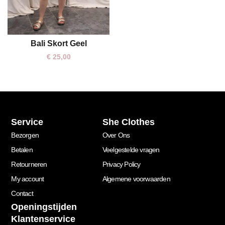
Bali Skort Geel
One size
€
25,00
Service
She Clothes
Bezorgen
Over Ons
Betalen
Veelgestelde vragen
Retourneren
Privacy Policy
My account
Algemene voorwaarden
Contact
Openingstijden
Klantenservice