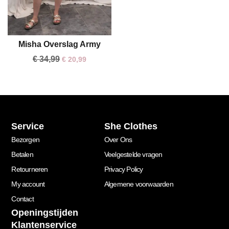
Misha Overslag Army
One size
€
34,99
€
20,99
Service
She Clothes
Bezorgen
Over Ons
Betalen
Veelgestelde vragen
Retourneren
Privacy Policy
My account
Algemene voorwaarden
Contact
Openingstijden
Klantenservice