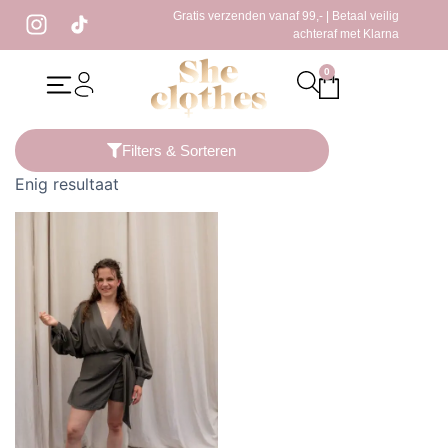
Gratis verzenden vanaf 99,- | Betaal veilig
achteraf met Klarna
0
Home
/ Producten getagged “army playsuit”
Filters & Sorteren
Enig resultaat