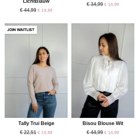
LichtBlauw
€
34,99
€
14,99
€
44,99
€
14,99
Tally Trui Beige
Bisou Blouse Wit
S
€
22,51
€
44,99
€
14,99
€
14,99