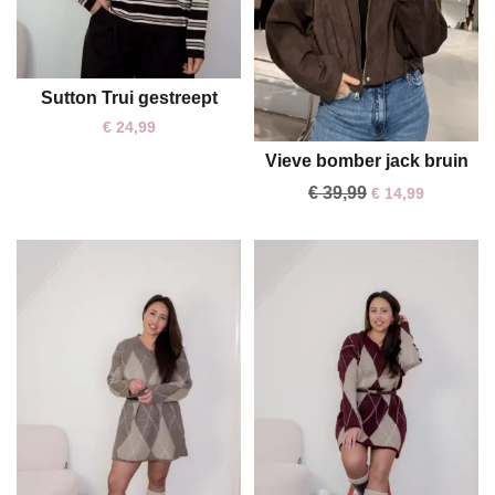
Sutton Trui gestreept
One size
€
24,99
Vieve bomber jack bruin
€
39,99
€
14,99