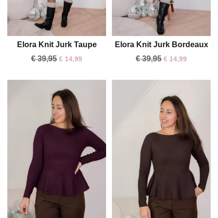
Elora Knit Jurk Taupe
Elora Knit Jurk Bordeaux
One size
One size
€
39,95
€
39,95
€
14,99
€
14,99