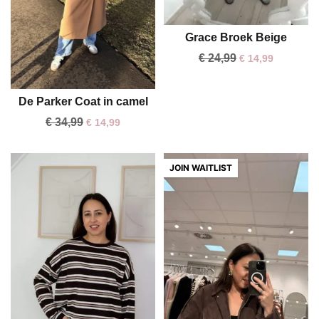
Grace Broek Beige
One size
€
24,99
€
14,99
De Parker Coat in camel
€
34,99
€
14,99