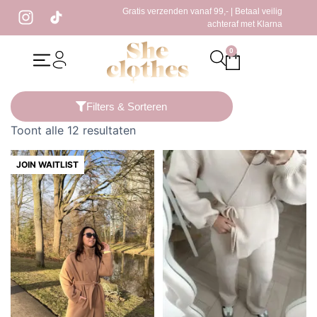
Gratis verzenden vanaf 99,- | Betaal veilig
achteraf met Klarna
0
Home
/ secret deals
Filters & Sorteren
Toont alle 12 resultaten