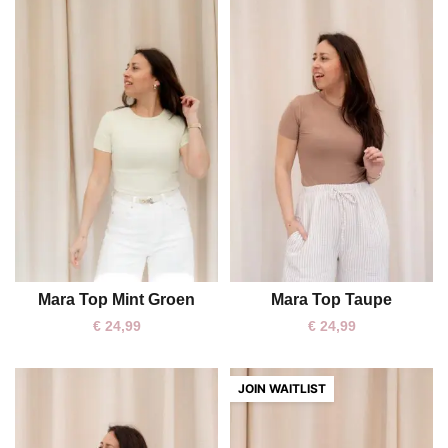
Mara Top Mint Groen
Mara Top Taupe
One size
One size
€
24,99
€
24,99