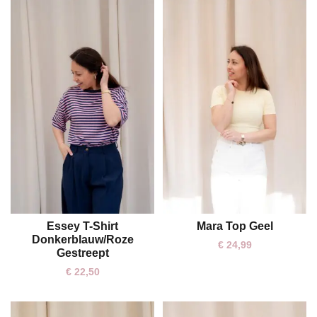
Essey T-Shirt
Mara Top Geel
One size
One size
Donkerblauw/Roze
€
24,99
Gestreept
€
22,50