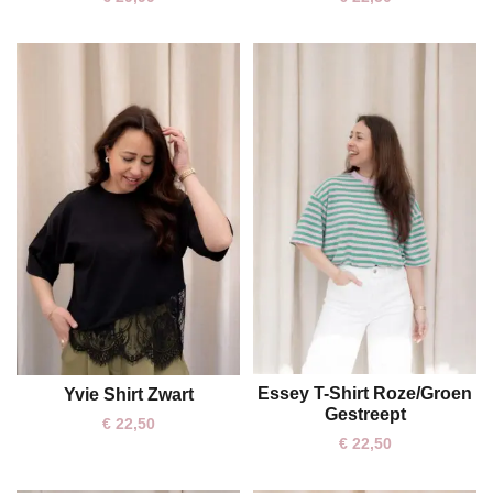
Essey T-Shirt Roze/Groen
Yvie Shirt Zwart
One size
One size
Gestreept
€
22,50
€
22,50