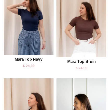
Mara Top Navy
One size
Mara Top Bruin
€
24,99
€
24,99