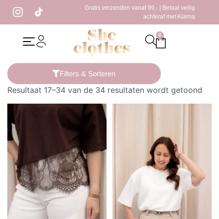
Gratis verzenden vanaf 99,- | Betaal veilig
achteraf met Klarna
0
Home
/
Kleding
/
T-Shirt
/ Pagina 2
Filters & Sorteren
Resultaat 17–34 van de 34 resultaten wordt getoond