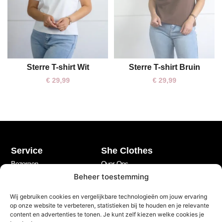
Sterre T-shirt Wit
Sterre T-shirt Bruin
L
€
29,99
€
29,99
Service
She Clothes
Bezorgen
Over Ons
Beheer toestemming
Betalen
Veelgestelde vragen
Retourneren
Privacy Policy
Wij gebruiken cookies en vergelijkbare technologieën om jouw ervaring
op onze website te verbeteren, statistieken bij te houden en je relevante
My account
Algemene voorwaarden
content en advertenties te tonen. Je kunt zelf kiezen welke cookies je
Contact