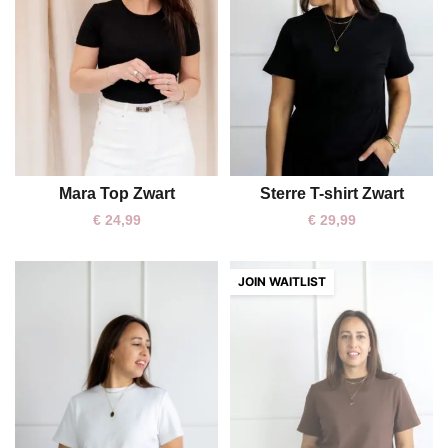
Mara Top Zwart
Sterre T-shirt Zwart
One size
S
M
€
24,99
€
29,99