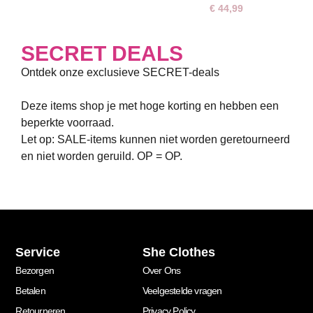
€
44,99
SECRET DEALS
Ontdek onze exclusieve SECRET-deals
Deze items shop je met hoge korting en hebben een
beperkte voorraad.
Let op: SALE-items kunnen
niet worden geretourneerd
en
niet worden geruild
. OP = OP.
Service
She Clothes
Bezorgen
Over Ons
Betalen
Veelgestelde vragen
Retourneren
Privacy Policy