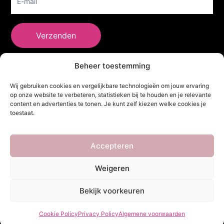
Verzenden
Beheer toestemming
She Clothes
Wij gebruiken cookies en vergelijkbare technologieën om jouw ervaring
op onze website te verbeteren, statistieken bij te houden en je relevante
content en advertenties te tonen. Je kunt zelf kiezen welke cookies je
toestaat.
Adres
Heidebaan 62, 6044 XS Roermond
Volg Ons!
Accepteren
Weigeren
Copyright ©
She Clothes
. Alle rechten voorbehouden. Powered by
Bekijk voorkeuren
Webdesigner
&
YHDS
Cookie Policy
Privacy Policy
Algemene voorwaarden